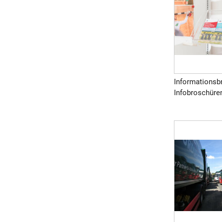
Informationsb
Infobroschüren