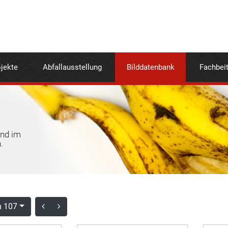
jekte
Abfallausstellung
Bilddatenbank
Fachbei
und im
.
n 107