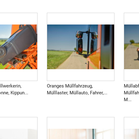
llwerkerin,
Oranges Müllfahrzeug,
Müllabf
nne, Kippun...
Mülllaster, Müllauto, Fahrer,...
Müllfah
M...