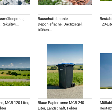
smülldeponie,
Bauschuttdeponie,
Restab
Rekultivi...
Deponiefläche, Dachziegel,
120-Lit
blühen...
e, MGB 120-Liter,
Blaue Papiertonne MGB 240-
Müllabf
lder
Liter, Landschaft, Felder
Restabf