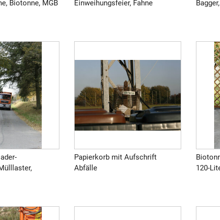
ne, Biotonne, MGB
Einweihungsfeier, Fahne
Bagger
ader-
Papierkorb mit Aufschrift
Bioton
Mülllaster,
Abfälle
120-Lit