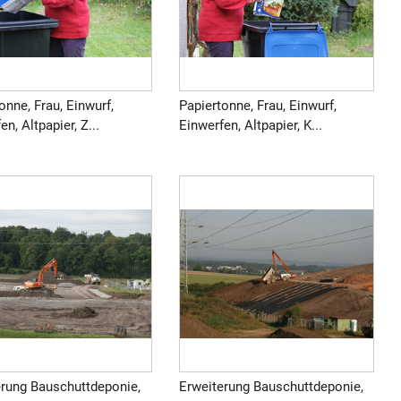
onne, Frau, Einwurf,
Papiertonne, Frau, Einwurf,
en, Altpapier, Z...
Einwerfen, Altpapier, K...
erung Bauschuttdeponie,
Erweiterung Bauschuttdeponie,