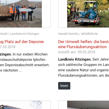
etzold / Landratsmt Kitzingen
Harald Heinritz / abfallbild.de
g Platz auf der Deponie
Der Umwelt helfen: die beste
eine Flursäuberungsaktion
27.03.2018
erstellt am: 09.03.2018
zingen.
In nur sieben Wochen
Landkreis Kitzingen.
Seit Jahre
eisbauschuttdeponie Iphofen
sich zahlreiche Gruppen im Lan
en Deponieabschnitt erweitert.
eine saubere Natur und organis
ie nächsten ...
Flursäuberungsaktionen, um die 
lesen