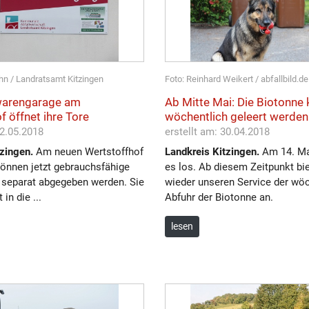
uhn / Landratsamt Kitzingen
Foto: Reinhard Weikert / abfallbild.de
warengarage am
Ab Mitte Mai: Die Biotonne
f öffnet ihre Tore
wöchentlich geleert werden
02.05.2018
erstellt am: 30.04.2018
zingen.
Am neuen Wertstoffhof
Landkreis Kitzingen.
Am 14. Ma
können jetzt gebrauchsfähige
es los. Ab diesem Zeitpunkt bie
separat abgegeben werden. Sie
wieder unseren Service der wö
in die ...
Abfuhr der Biotonne an.
lesen