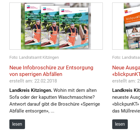
Foto: Landratsamt Kitzingen
Foto: Landratsa
Neue Infobroschüre zur Entsorgung
Neue Ausga
von sperrigen Abfällen
«blickpunKT
erstellt am: 22.02.2018
erstellt am: 
Landkreis Kitzingen.
Wohin mit dem alten
Landkreis Kit
Sofa oder der kaputten Waschmaschine?
neueste Aus
Antwort darauf gibt die Broschüre «Sperrige
«blickpunKT» 
Abfälle entsorgen», ...
das Müllrevier 
lesen
lesen