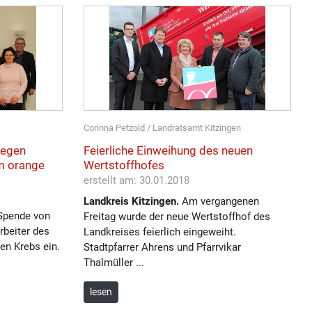
Corinna Petzold / Landratsamt Kitzingen
gegen
Feierliche Einweihung des neuen
m orange
Wertstoffhofes
erstellt am: 30.01.2018
Landkreis Kitzingen.
Am vergangenen
Spende von
Freitag wurde der neue Wertstoffhof des
rbeiter des
Landkreises feierlich eingeweiht.
en Krebs ein.
Stadtpfarrer Ahrens und Pfarrvikar
Thalmüller ...
lesen