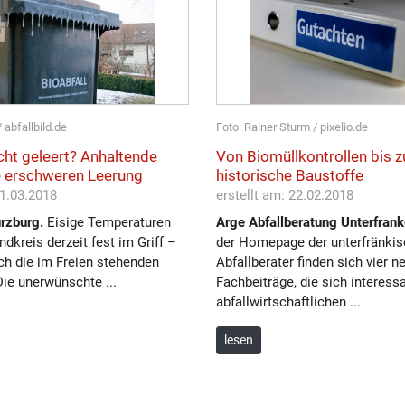
 abfallbild.de
Foto: Rainer Sturm / pixelio.de
cht geleert? Anhaltende
Von Biomüllkontrollen bis z
 erschweren Leerung
historische Baustoffe
01.03.2018
erstellt am: 22.02.2018
rzburg.
Eisige Temperaturen
Arge Abfallberatung Unterfrank
dkreis derzeit fest im Griff –
der Homepage der unterfränki
ch die im Freien stehenden
Abfallberater finden sich vier n
ie unerwünschte ...
Fachbeiträge, die sich interess
abfallwirtschaftlichen ...
lesen