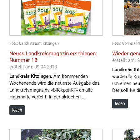
Foto: Landratsamt Kitzingen
Foto: Corinna P
Neues Landkreismagazin erschienen:
Wieder genu
Nummer 18
erstellt am: 
erstellt am: 09.04.2018
Landkreis Kit
Landkreis Kitzingen.
Am kommenden
wurde die Kr
Wochenende wird die neueste Ausgabe des
um einen neu
Landkreismagazins «blickpunKT» an alle
Der soll für d
Haushalte verteilt. In der aktuellen ...
lesen
lesen