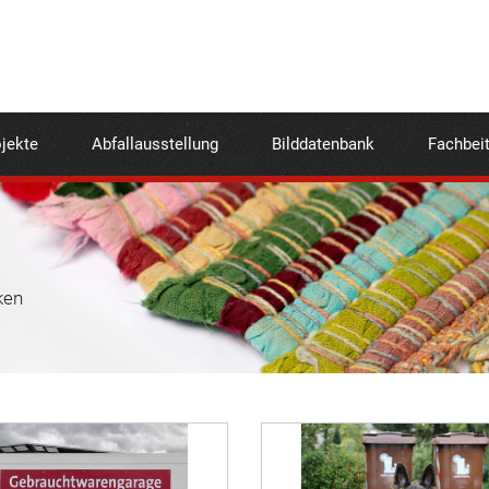
jekte
Abfallausstellung
Bilddatenbank
Fachbei
ken